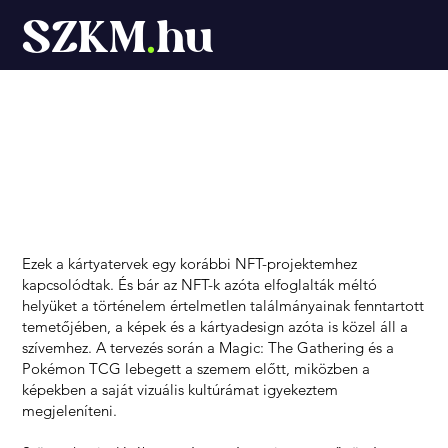
SZKM
.
hu
Kártyajáték
Ezek a kártyatervek egy korábbi NFT-projektemhez
kapcsolódtak. És bár az NFT-k azóta elfoglalták méltó
helyüket a történelem értelmetlen találmányainak fenntartott
temetőjében, a képek és a kártyadesign azóta is közel áll a
szívemhez. A tervezés során a Magic: The Gathering és a
Pokémon TCG lebegett a szemem előtt, miközben a
képekben a saját vizuális kultúrámat igyekeztem
megjeleníteni.