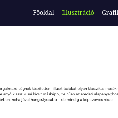
Főoldal
Illusztráció
Grafi
trációk
orgalmazó cégnek készítettem illusztrációkat olyan klasszikus mesé
anyó klasszikusai kicsit másképp, de hűen az eredeti alapanyaghoz.
érben, néha jóval hangsúlyosabb – de mindig a kép szerves része.