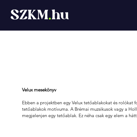
SZKM
.
hu
Mesekönyv illusz
Velux mesekönyv
Ebben a projektben egy Velux tetőablakokat és rolókat f
tetőablakok motívuma. A Brémai muzsikusok vagy a Holle 
megjelenjen egy tetőablak. Ez néha csak egy elem a hátt