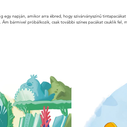
ig egy napján, amikor arra ébred, hogy szivárványszínű tintapacákat cs
. Ám bármivel próbálkozik, csak további színes pacákat csuklik fel, mi