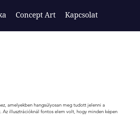
ka
Concept Art
Kapcsolat
khez, amelyekben hangsúlyosan meg tudott jelenni a
 Az illusztrációknál fontos elem volt, hogy minden képen