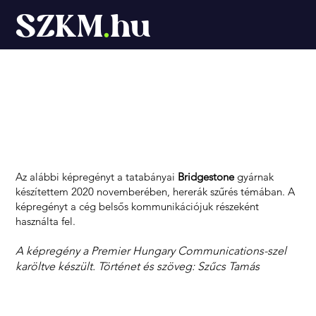
SZKM
.
hu
Képregények
Az alábbi képregényt a tatabányai
Bridgestone
gyárnak
készítettem 2020 novemberében, hererák szűrés témában. A
képregényt a cég belsős kommunikációjuk részeként
használta fel.
A képregény a Premier Hungary Communications-szel
karöltve készült. Történet és szöveg: Szűcs Tamás