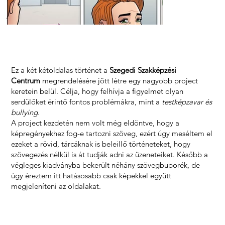
Ez a két kétoldalas történet a
Szegedi Szakképzési
Centrum
megrendelésére jött létre egy nagyobb project
keretein belül. Célja, hogy felhívja a figyelmet olyan
serdülőket érintő fontos problémákra, mint a
testképzavar és
bullying.
A project kezdetén nem volt még eldöntve, hogy a
képregényekhez fog-e tartozni szöveg, ezért úgy meséltem el
ezeket a rövid, tárcáknak is beleillő történeteket, hogy
szövegezés nélkül is át tudják adni az üzeneteiket. Később a
végleges kiadványba bekerült néhány szövegbuborék, de
úgy éreztem itt hatásosabb csak képekkel együtt
megjeleníteni az oldalakat.